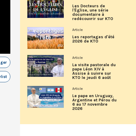
Les Docteurs de
l'Église, une série
documentaire à
redécouvrir sur KTO
Article
Les reportages d'été
2026 de KTO
Article
ager
La visite pastorale du
pape Léon XIV à
Assise à suivre sur
list
KTO le jeudi 6 août
Article
Le pape en Uruguay,
Argentine et Pérou du
6 au 17 novembre
2026