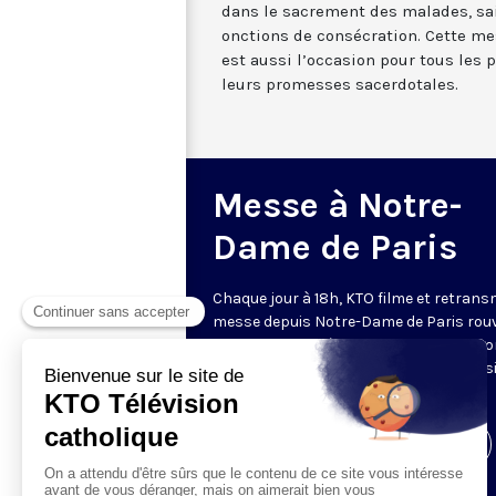
dans le sacrement des malades, sa
onctions de consécration. Cette me
est aussi l’occasion pour tous les 
leurs promesses sacerdotales.
Messe à Notre-
Dame de Paris
Chaque jour à 18h, KTO filme et retrans
messe depuis Notre-Dame de Paris rouv
Les textes des Vêpres et de la messe so
presque toujours ceux qu’indiquent le s
www.aelf.org
.
Visiter la page de l'émission