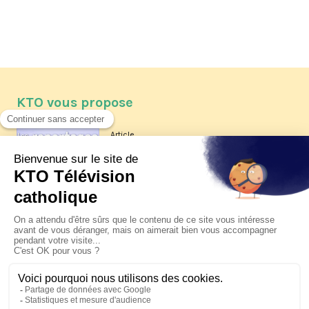
KTO vous propose
Article
Les reportages d'été 2026 de KTO
Article
La visite pastorale du pape Léon
XIV à Assise à suivre sur KTO le
jeudi 6 août
Article
Le pape en Uruguay, Argentine et
Pérou du 6 au 17 novembre 2026