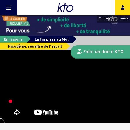
Contenu sponsorisé
Émissions
La Foi prise au Mot
Nicodème, renaître de l’esprit
Faire un don à KTO