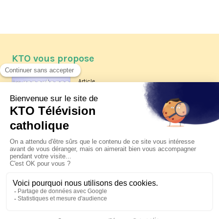
KTO vous propose
Article
Les reportages d'été 2026 de KTO
Article
La visite pastorale du pape Léon
XIV à Assise à suivre sur KTO le
jeudi 6 août
Article
Le pape en Uruguay, Argentine et
Pérou du 6 au 17 novembre 2026