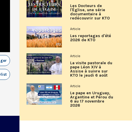
Les Docteurs de
l'Église, une série
documentaire à
redécouvrir sur KTO
Article
Les reportages d'été
2026 de KTO
Article
ager
La visite pastorale du
pape Léon XIV à
Assise à suivre sur
list
KTO le jeudi 6 août
Article
Le pape en Uruguay,
Argentine et Pérou du
6 au 17 novembre
2026