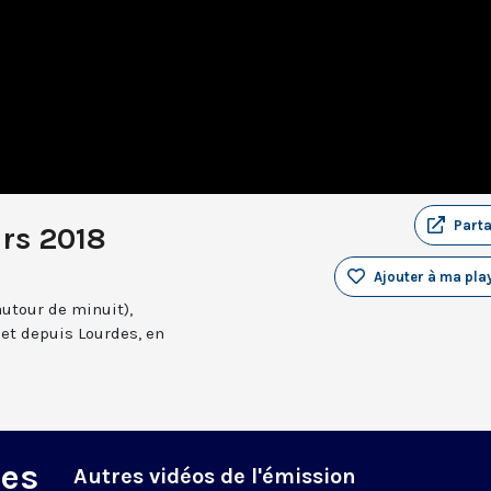
Part
rs 2018
Ajouter à ma play
autour de minuit),
et depuis Lourdes, en
des
Autres vidéos de l'émission