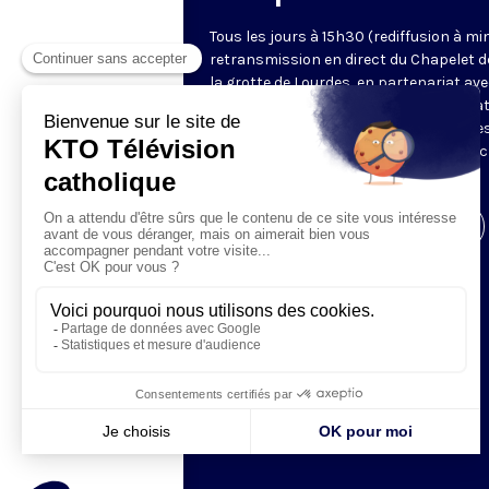
Tous les jours à 15h30 (rediffusion à min
retransmission en direct du Chapelet d
la grotte de Lourdes, en partenariat ave
Sanctuaires. Chaque jour, l'une des qua
méditations des mystères du Rosaire e
proposée en communion de prière avec
pèlerins à Lourdes.
Visiter la page de l'émission