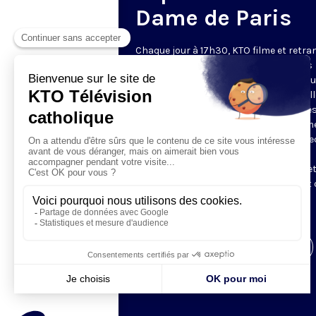
Dame de Paris
Chaque jour à 17h30, KTO filme et retr
les Vêpres depuis Notre-Dame de Paris
rouverte. Les Vêpres font partie des He
de l’Office divin, c’est la prière solennel
soir. L’office de Vêpres comprend, aprè
l’introduction, une hymne, deux Psaum
Cantique du Nouveau Testament, une le
brève, le chant d’actions de grâces du
Magnificat, les prières d’intercession e
brève oraison. Les textes des Vêpres et 
messe sont presque toujours ceux
qu’indiquent le site
www.aelf.org
.
Visiter la page de l'émission