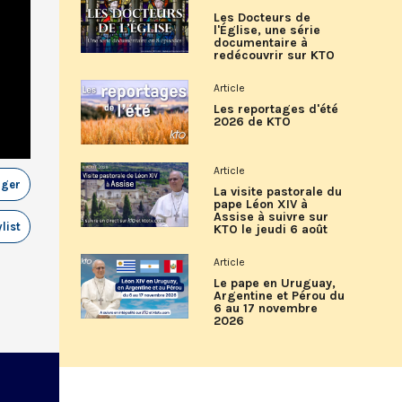
Les Docteurs de
l'Église, une série
documentaire à
redécouvrir sur KTO
Article
Les reportages d'été
2026 de KTO
Article
ager
La visite pastorale du
pape Léon XIV à
Assise à suivre sur
list
KTO le jeudi 6 août
Article
Le pape en Uruguay,
Argentine et Pérou du
6 au 17 novembre
2026