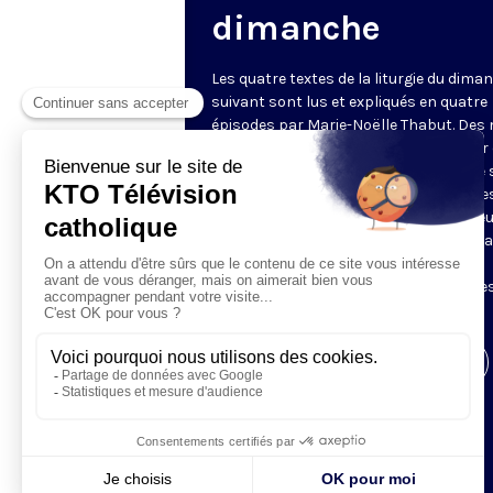
dimanche
Les quatre textes de la liturgie du dima
suivant sont lus et expliqués en quatre
épisodes par Marie-Noëlle Thabut. Des
simples et lumineux pour aller au cœur 
Révélation biblique, entrer dans ce que 
Luc appelle « l’intelligence des Écritures
Chaque jour, vivez avec la Parole de Dieu
Lundi, la première lecture ; mardi, le ps
mercredi, la deuxième lecture ; jeudi,
l’Évangile ; vendredi, les quatre épisodes
suite.
Visiter la page de l'émission