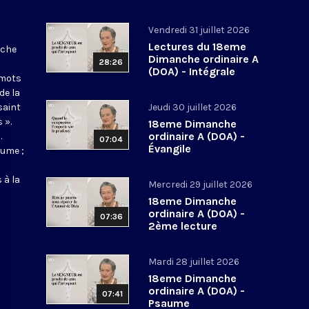
Vendredi 31 juillet 2026
Lectures du 18eme
nche
Dimanche ordinaire A
28:26
(DOA) - Intégrale
 mots
de la
saint
Jeudi 30 juillet 2026
 ».
18eme Dimanche
ordinaire A (DOA) -
.
07:04
Évangile
aume ;
 à la
Mercredi 29 juillet 2026
18eme Dimanche
ordinaire A (DOA) -
07:36
2ème lecture
Mardi 28 juillet 2026
18eme Dimanche
ordinaire A (DOA) -
07:41
Psaume