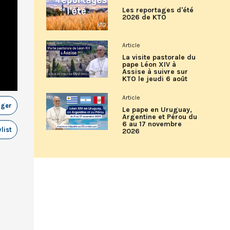
Les reportages d'été
2026 de KTO
Article
La visite pastorale du
pape Léon XIV à
Assise à suivre sur
KTO le jeudi 6 août
Article
ager
Le pape en Uruguay,
Argentine et Pérou du
6 au 17 novembre
list
2026