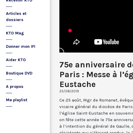
Recevoir KTO
Articles et
dossiers
KTO Mag
Donner mon IFI
Aider KTO
75e anniversaire de
Paris : Messe à l’é
Boutique DVD
Eustache
A propos
25/08/2019
Ce 25 août, Mgr de Romanet, évêqu
Ma playlist
vicaire général du diocèse de Paris
l’église Saint-Eustache en souvenir 
on fête cette année le 75e annivers
à l’intention du général de Gaulle,
résistants qui s’étaient rendus, le 