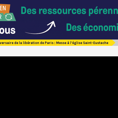
versaire de la libération de Paris : Messe à l’église Saint-Eustache