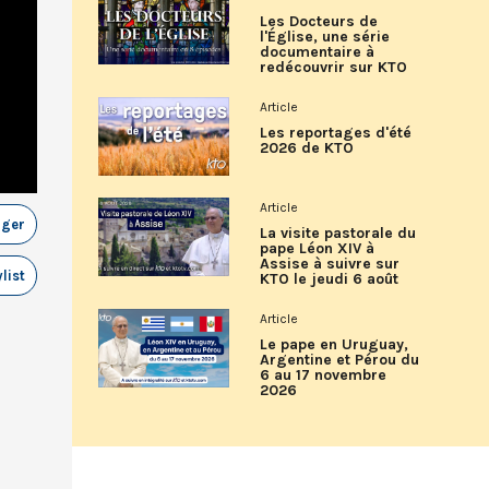
Les Docteurs de
l'Église, une série
documentaire à
redécouvrir sur KTO
Article
Les reportages d'été
2026 de KTO
Article
ager
La visite pastorale du
pape Léon XIV à
Assise à suivre sur
list
KTO le jeudi 6 août
Article
Le pape en Uruguay,
Argentine et Pérou du
6 au 17 novembre
2026