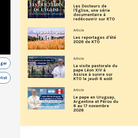
Les Docteurs de
l'Église, une série
documentaire à
redécouvrir sur KTO
Article
Les reportages d'été
2026 de KTO
Article
ager
La visite pastorale du
pape Léon XIV à
Assise à suivre sur
list
KTO le jeudi 6 août
Article
Le pape en Uruguay,
Argentine et Pérou du
6 au 17 novembre
2026