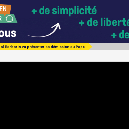
nal Barbarin va présenter sa démission au Pape