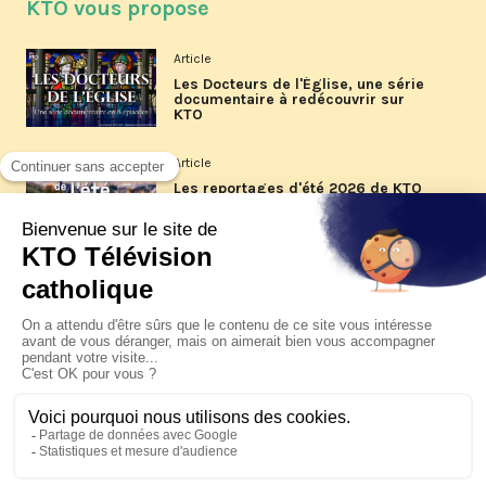
KTO vous propose
Article
Les Docteurs de l'Église, une série
documentaire à redécouvrir sur
KTO
Article
Les reportages d'été 2026 de KTO
Article
La visite pastorale du pape Léon
XIV à Assise à suivre sur KTO le
jeudi 6 août
Article
Le pape en Uruguay, Argentine et
Pérou du 6 au 17 novembre 2026