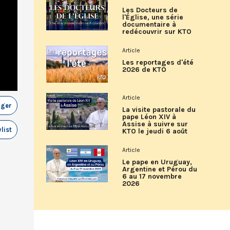
Les Docteurs de
l'Église, une série
documentaire à
redécouvrir sur KTO
Article
Les reportages d'été
2026 de KTO
Article
ager
La visite pastorale du
pape Léon XIV à
Assise à suivre sur
list
KTO le jeudi 6 août
Article
Le pape en Uruguay,
Argentine et Pérou du
6 au 17 novembre
2026