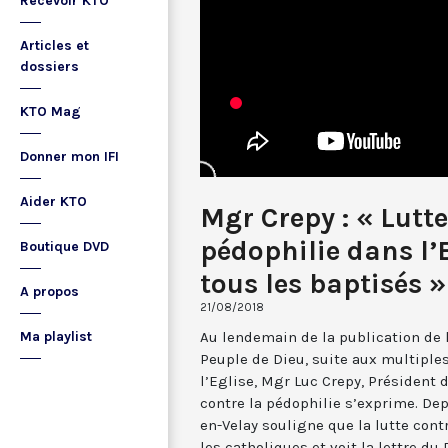
Recevoir KTO
Articles et
dossiers
KTO Mag
Donner mon IFI
Aider KTO
Mgr Crepy : « Lutte
pédophilie dans l’E
Boutique DVD
tous les baptisés »
A propos
21/08/2018
Au lendemain de la publication de l
Ma playlist
Peuple de Dieu, suite aux multiple
l’Eglise, Mgr Luc Crepy, Président 
contre la pédophilie s’exprime. De
en-Velay souligne que la lutte cont
les catholiques et voit la lettre 