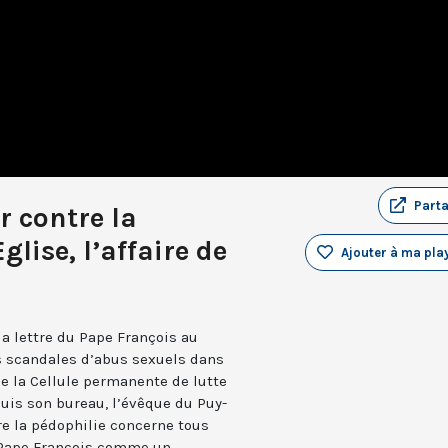
Part
r contre la
glise, l’affaire de
Ajouter à ma play
a lettre du Pape François au
s scandales d’abus sexuels dans
de la Cellule permanente de lutte
puis son bureau, l’évêque du Puy-
re la pédophilie concerne tous
du Pape François comme un