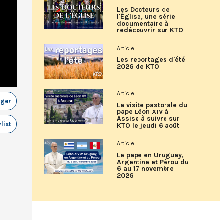
Les Docteurs de
l'Église, une série
documentaire à
redécouvrir sur KTO
Article
Les reportages d'été
2026 de KTO
Article
ager
La visite pastorale du
pape Léon XIV à
Assise à suivre sur
list
KTO le jeudi 6 août
Article
Le pape en Uruguay,
Argentine et Pérou du
6 au 17 novembre
2026