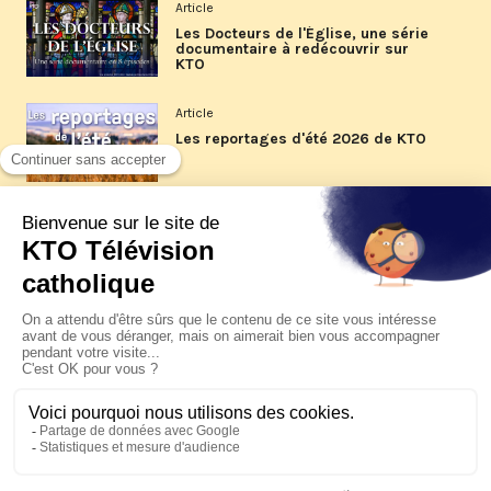
Article
Les Docteurs de l'Église, une série
documentaire à redécouvrir sur
KTO
Article
Les reportages d'été 2026 de KTO
Article
La visite pastorale du pape Léon
XIV à Assise à suivre sur KTO le
jeudi 6 août
Article
Le pape en Uruguay, Argentine et
Pérou du 6 au 17 novembre 2026
© KTO 2026 —
Contact
—
Mentions légales