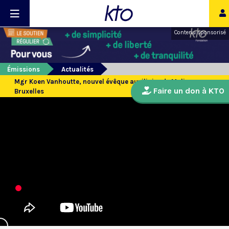
Contenu sponsorisé
Émissions
Actualités
Mgr Koen Vanhoutte, nouvel évêque auxiliaire de Malines-
Faire un don à KTO
Bruxelles