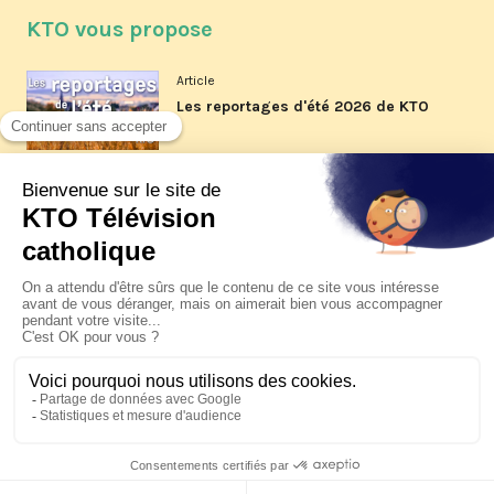
KTO vous propose
Article
Les reportages d'été 2026 de KTO
Article
La visite pastorale du pape Léon
XIV à Assise à suivre sur KTO le
jeudi 6 août
Article
Le pape en Uruguay, Argentine et
Pérou du 6 au 17 novembre 2026
© KTO 2026 —
Contact
—
Mentions légales