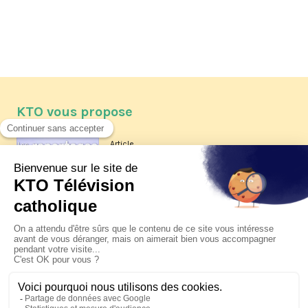
KTO vous propose
Article
Les reportages d'été 2026 de KTO
Article
La visite pastorale du pape Léon
XIV à Assise à suivre sur KTO le
jeudi 6 août
Article
Le pape en Uruguay, Argentine et
Pérou du 6 au 17 novembre 2026