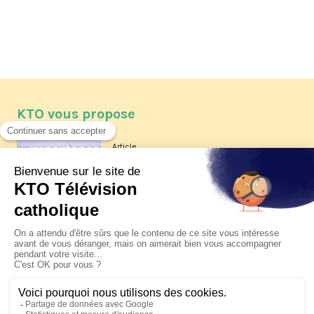
KTO vous propose
Article
Les reportages d'été 2026 de KTO
Article
La visite pastorale du pape Léon
XIV à Assise à suivre sur KTO le
jeudi 6 août
Article
Le pape en Uruguay, Argentine et
Pérou du 6 au 17 novembre 2026