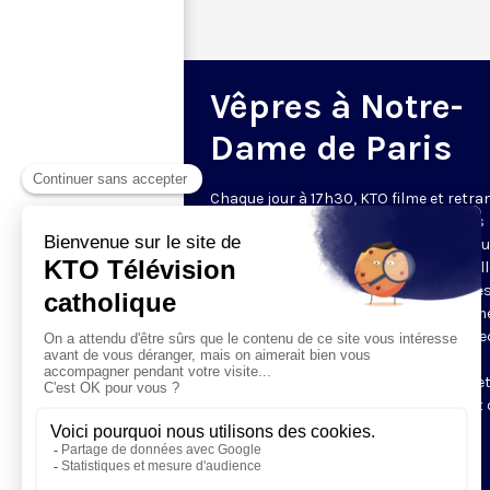
Vêpres à Notre-
Dame de Paris
Chaque jour à 17h30, KTO filme et retr
les Vêpres depuis Notre-Dame de Paris
rouverte. Les Vêpres font partie des He
de l’Office divin, c’est la prière solennel
soir. L’office de Vêpres comprend, aprè
l’introduction, une hymne, deux Psaum
Cantique du Nouveau Testament, une le
brève, le chant d’actions de grâces du
Magnificat, les prières d’intercession e
brève oraison. Les textes des Vêpres et 
messe sont presque toujours ceux
qu’indiquent le site
www.aelf.org
.