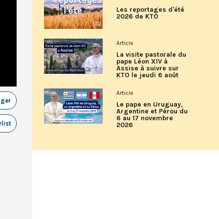
Les reportages d'été
2026 de KTO
Article
La visite pastorale du
pape Léon XIV à
Assise à suivre sur
KTO le jeudi 6 août
Article
ager
Le pape en Uruguay,
Argentine et Pérou du
6 au 17 novembre
list
2026