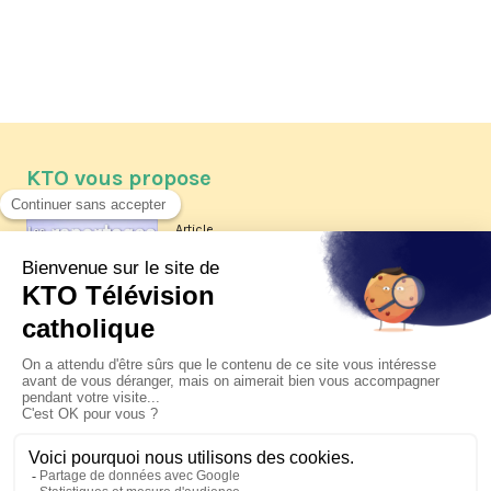
KTO vous propose
Article
Les reportages d'été 2026 de KTO
Article
La visite pastorale du pape Léon
XIV à Assise à suivre sur KTO le
jeudi 6 août
Article
Le pape en Uruguay, Argentine et
Pérou du 6 au 17 novembre 2026