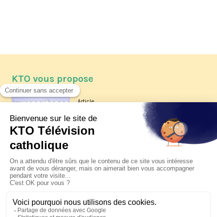
KTO vous propose
Article
Les reportages d'été 2026 de KTO
Article
La visite pastorale du pape Léon
XIV à Assise à suivre sur KTO le
jeudi 6 août
Article
Le pape en Uruguay, Argentine et
Pérou du 6 au 17 novembre 2026