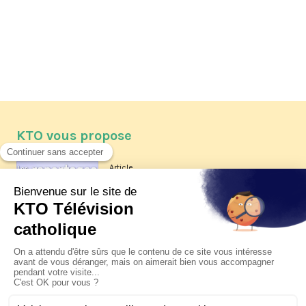
KTO vous propose
Article
Les reportages d'été 2026 de KTO
Article
La visite pastorale du pape Léon
XIV à Assise à suivre sur KTO le
jeudi 6 août
Article