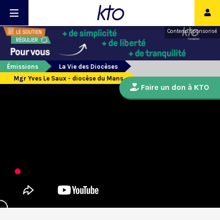
Contenu sponsorisé
Émissions
La Vie des Diocèses
Mgr Yves Le Saux - diocèse du Mans
Faire un don à KTO