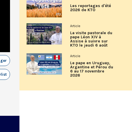
Les reportages d'été
2026 de KTO
Article
La visite pastorale du
pape Léon XIV à
Assise à suivre sur
KTO le jeudi 6 août
Article
ager
Le pape en Uruguay,
Argentine et Pérou du
6 au 17 novembre
list
2026