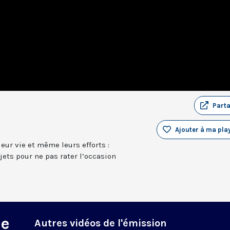
Part
Ajouter à ma play
ur vie et même leurs efforts :
ets pour ne pas rater l’occasion
ne
Autres vidéos de l'émission