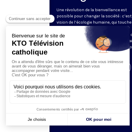
Une révolution de la bienveillance est
possible pour changer la société : c’est
vision de l’écologie humaine, qui touche
bien les liens sociaux, les styles et
conditions de vie, que l’environnement 
consommation. Tugdual Derville nous a
saisir ces questions pour y apporter n
propres réponses.
Visiter la page de l'émission