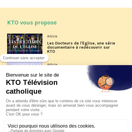
KTO vous propose
Article
Les Docteurs de l'Église, une série
documentaire à redécouvrir sur
KTO
Article
Les reportages d'été 2026 de KTO
Article
La visite pastorale du pape Léon
XIV à Assise à suivre sur KTO le
jeudi 6 août
Article
Le pape en Uruguay, Argentine et
Pérou du 6 au 17 novembre 2026