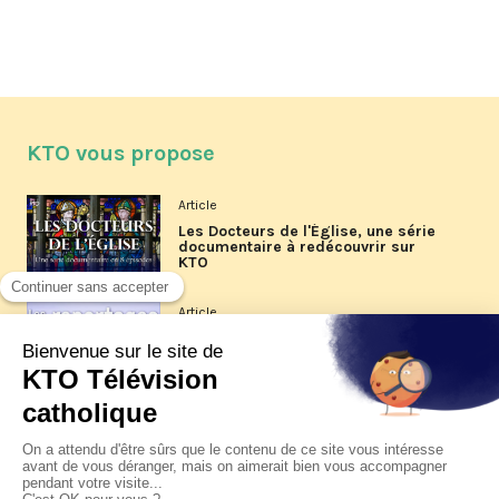
KTO vous propose
Article
Les Docteurs de l'Église, une série
documentaire à redécouvrir sur
KTO
Article
Les reportages d'été 2026 de KTO
Article
La visite pastorale du pape Léon
XIV à Assise à suivre sur KTO le
jeudi 6 août