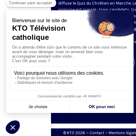
diffuse le Quiz du Chrétien en Marche. L
principe est simple : trois candidats, tr
manches. Les deux premières manches
jeu permettent de choisir les deux meil
candidats pour la manche finale. Le ga
de l'émission revient à la fin du mois se
confronter à deux autres gagnants po
tenter de gagner le lot majeur.
Visiter la page de l'émission
© KTO 2026 —
Contact
—
Mentions légal