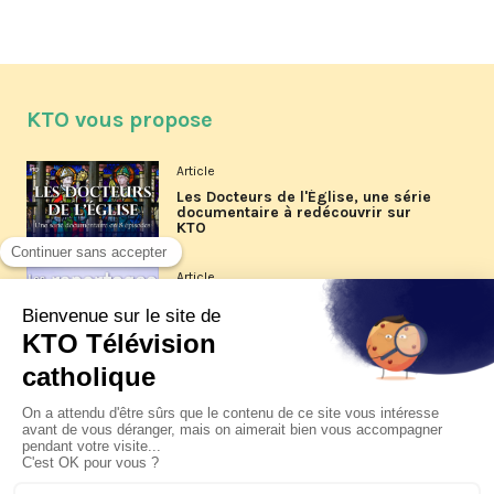
KTO vous propose
Article
Les Docteurs de l'Église, une série
documentaire à redécouvrir sur
KTO
Article
Les reportages d'été 2026 de KTO
Article
La visite pastorale du pape Léon
XIV à Assise à suivre sur KTO le
jeudi 6 août
Article