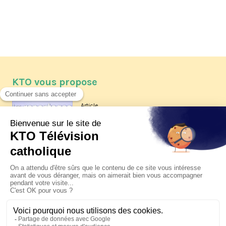
KTO vous propose
Article
Les reportages d'été 2026 de KTO
Article
La visite pastorale du pape Léon
XIV à Assise à suivre sur KTO le
jeudi 6 août
Article
Le pape en Uruguay, Argentine et
Pérou du 6 au 17 novembre 2026