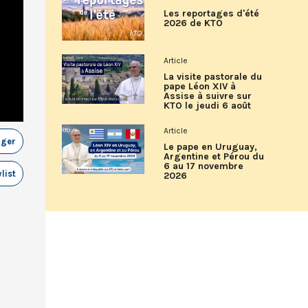
Les reportages d'été
2026 de KTO
Article
La visite pastorale du
pape Léon XIV à
Assise à suivre sur
KTO le jeudi 6 août
Article
ager
Le pape en Uruguay,
Argentine et Pérou du
6 au 17 novembre
list
2026