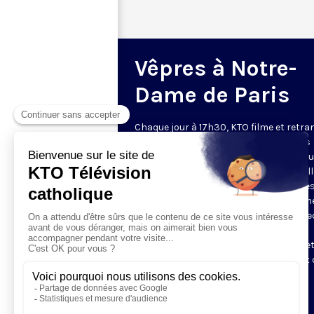
Vêpres à Notre-
Dame de Paris
Chaque jour à 17h30, KTO filme et retr
les Vêpres depuis Notre-Dame de Paris
rouverte. Les Vêpres font partie des He
de l’Office divin, c’est la prière solennel
soir. L’office de Vêpres comprend, aprè
l’introduction, une hymne, deux Psaum
Cantique du Nouveau Testament, une le
brève, le chant d’actions de grâces du
Magnificat, les prières d’intercession e
brève oraison. Les textes des Vêpres et 
messe sont presque toujours ceux
qu’indiquent le site
www.aelf.org
.