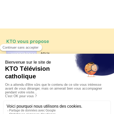
KTO vous propose
Article
Les reportages d'été 2026 de KTO
Article
La visite pastorale du pape Léon
XIV à Assise à suivre sur KTO le
jeudi 6 août
Article
Le pape en Uruguay, Argentine et
Pérou du 6 au 17 novembre 2026