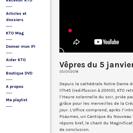
Recevoir KTO
Articles et
dossiers
KTO Mag
Donner mon IFI
Aider KTO
Vêpres du 5 janvie
05/01/2018
Boutique DVD
Depuis la cathédrale Notre-Dame de
A propos
17h45 (rediffusion à 20h10), KTO ret
l’Heure solennelle du soir, priée pa
Ma playlist
grâce pour les merveilles de la Cré
jour. L’office comprend, après l’in
Psaumes, un Cantique du Nouveau T
répons bref, le chant du Magnificat,
de conclusion.