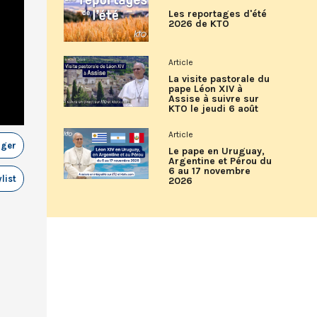
Les reportages d'été
2026 de KTO
Article
La visite pastorale du
pape Léon XIV à
Assise à suivre sur
KTO le jeudi 6 août
Article
ager
Le pape en Uruguay,
Argentine et Pérou du
6 au 17 novembre
list
2026