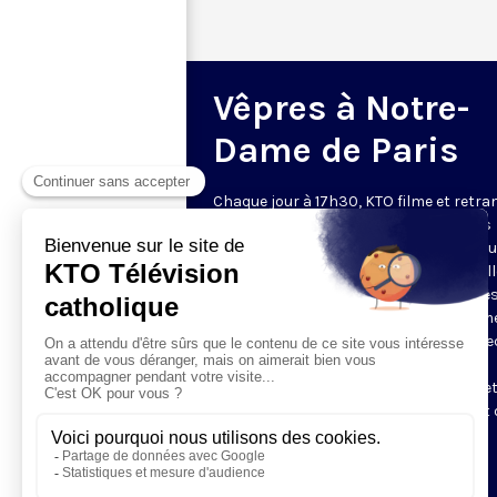
Vêpres à Notre-
Dame de Paris
Chaque jour à 17h30, KTO filme et retr
les Vêpres depuis Notre-Dame de Paris
rouverte. Les Vêpres font partie des He
de l’Office divin, c’est la prière solennel
soir. L’office de Vêpres comprend, aprè
l’introduction, une hymne, deux Psaum
Cantique du Nouveau Testament, une le
brève, le chant d’actions de grâces du
Magnificat, les prières d’intercession e
brève oraison. Les textes des Vêpres et 
messe sont presque toujours ceux
qu’indiquent le site
www.aelf.org
.