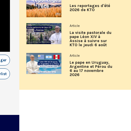
Les reportages d'été
2026 de KTO
Article
La visite pastorale du
pape Léon XIV à
Assise à suivre sur
KTO le jeudi 6 août
Article
ager
Le pape en Uruguay,
Argentine et Pérou du
6 au 17 novembre
list
2026