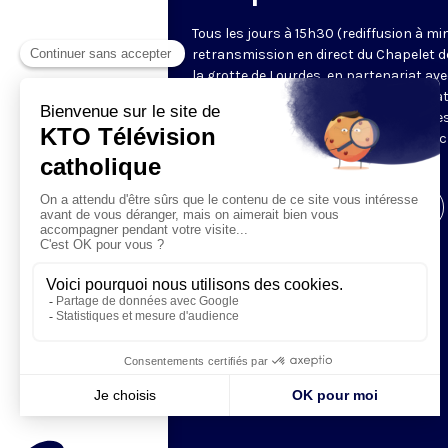
Tous les jours à 15h30 (rediffusion à min
retransmission en direct du Chapelet d
la grotte de Lourdes, en partenariat ave
Sanctuaires. Chaque jour, l'une des qua
méditations des mystères du Rosaire e
proposée en communion de prière avec
pèlerins à Lourdes.
Visiter la page de l'émission