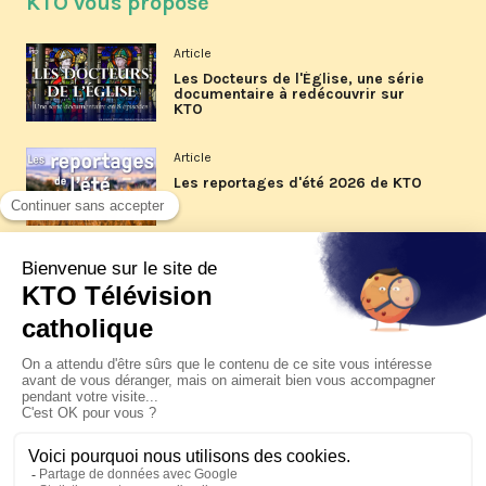
KTO vous propose
Article
Les Docteurs de l'Église, une série
documentaire à redécouvrir sur
KTO
Article
Les reportages d'été 2026 de KTO
Article
La visite pastorale du pape Léon
XIV à Assise à suivre sur KTO le
jeudi 6 août
Article
Le pape en Uruguay, Argentine et
Pérou du 6 au 17 novembre 2026