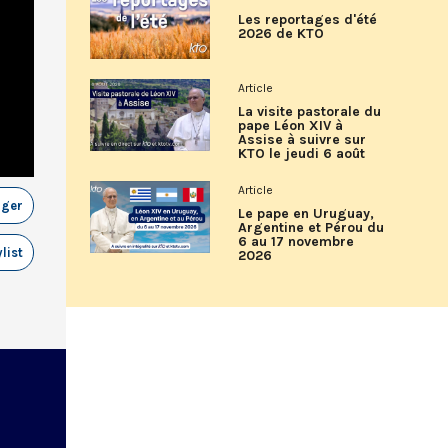
Les reportages d'été
2026 de KTO
Article
La visite pastorale du
pape Léon XIV à
Assise à suivre sur
KTO le jeudi 6 août
Article
ager
Le pape en Uruguay,
Argentine et Pérou du
6 au 17 novembre
list
2026