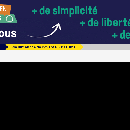
e
4e dimanche de l’Avent B - Psaume