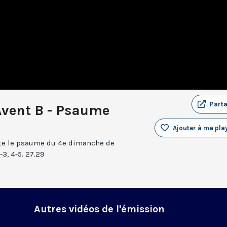
Part
Avent B - Psaume
Ajouter à ma play
nte le psaume du 4e dimanche de
-3, 4-5. 27.29
Autres vidéos de l'émission