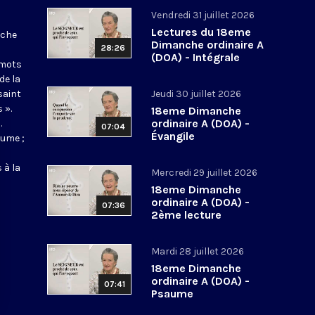
Vendredi 31 juillet 2026
Lectures du 18eme
nche
Dimanche ordinaire A
28:26
(DOA) - Intégrale
 mots
de la
saint
Jeudi 30 juillet 2026
 ».
18eme Dimanche
ordinaire A (DOA) -
.
07:04
Évangile
aume ;
 à la
Mercredi 29 juillet 2026
18eme Dimanche
ordinaire A (DOA) -
07:36
2ème lecture
Mardi 28 juillet 2026
18eme Dimanche
ordinaire A (DOA) -
07:41
Psaume