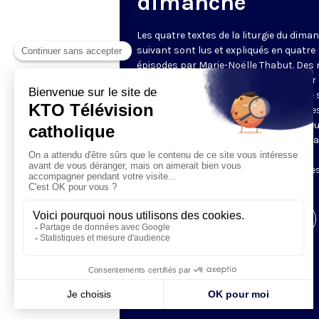
dimanche
Les quatre textes de la liturgie du dima
suivant sont lus et expliqués en quatre
épisodes par Marie-Noëlle Thabut. Des
simples et lumineux pour aller au cœur 
Révélation biblique, entrer dans ce que 
Luc appelle « l’intelligence des Écritures
Chaque jour, vivez avec la Parole de Dieu
Lundi, la première lecture ; mardi, le ps
mercredi, la deuxième lecture ; jeudi,
l’Évangile ; vendredi, les quatre épisodes
suite.
Visiter la page de l'émission