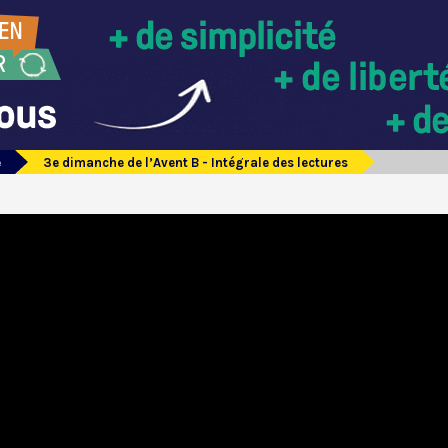
e
3e dimanche de l’Avent B - Intégrale des lectures