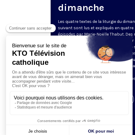
dimanche
Les quatre textes de la liturgie du dima
suivant sont lus et expliqués en quatre
épisodes par Marie-Noëlle Thabut. Des
simples et lumineux pour aller au cœur 
Révélation biblique, entrer dans ce que 
Luc appelle « l’intelligence des Écritures
Chaque jour, vivez avec la Parole de Dieu
Lundi, la première lecture ; mardi, le ps
mercredi, la deuxième lecture ; jeudi,
l’Évangile ; vendredi, les quatre épisodes
suite.
Visiter la page de l'émission