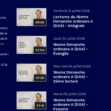
Vendredi 31 juillet 2026
Lectures du 18eme
nche
Dimanche ordinaire A
28:26
(DOA) - Intégrale
 mots
de la
saint
Jeudi 30 juillet 2026
 ».
18eme Dimanche
ordinaire A (DOA) -
.
07:04
Évangile
aume ;
 à la
Mercredi 29 juillet 2026
18eme Dimanche
ordinaire A (DOA) -
07:36
2ème lecture
Mardi 28 juillet 2026
18eme Dimanche
ordinaire A (DOA) -
07:41
Psaume