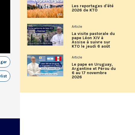
Les reportages d'été
2026 de KTO
Article
La visite pastorale du
pape Léon XIV à
Assise à suivre sur
KTO le jeudi 6 août
Article
ager
Le pape en Uruguay,
Argentine et Pérou du
6 au 17 novembre
list
2026