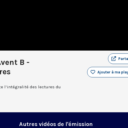
Part
vent B -
res
Ajouter à ma play
e l’intégralité des lectures du
Autres vidéos de l'émission