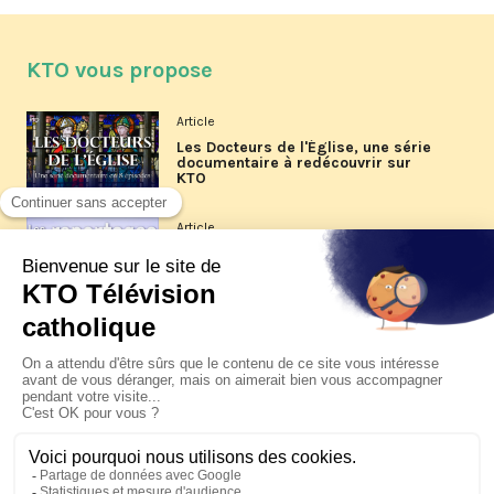
KTO vous propose
Article
Les Docteurs de l'Église, une série
documentaire à redécouvrir sur
KTO
Article
Les reportages d'été 2026 de KTO
Article
La visite pastorale du pape Léon
XIV à Assise à suivre sur KTO le
jeudi 6 août
Article
Le pape en Uruguay, Argentine et
Pérou du 6 au 17 novembre 2026