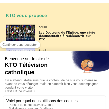
KTO vous propose
Article
Les Docteurs de l'Église, une série
documentaire à redécouvrir sur
KTO
Article
Les reportages d'été 2026 de KTO
Article
La visite pastorale du pape Léon
XIV à Assise à suivre sur KTO le
jeudi 6 août
Article
Le pape en Uruguay, Argentine et
Pérou du 6 au 17 novembre 2026