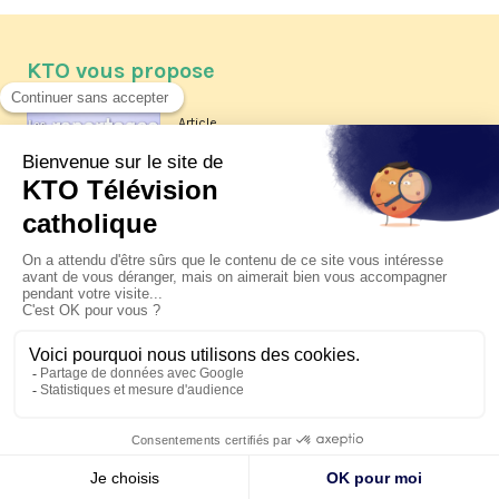
KTO vous propose
Article
Les reportages d'été 2026 de KTO
Article
La visite pastorale du pape Léon
XIV à Assise à suivre sur KTO le
jeudi 6 août
Article
Le pape en Uruguay, Argentine et
Pérou du 6 au 17 novembre 2026
© KTO 2026 —
Contact
—
Mentions légales