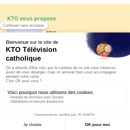
KTO vous propose
Article
Les reportages d'été 2026 de KTO
Article
La visite pastorale du pape Léon
XIV à Assise à suivre sur KTO le
jeudi 6 août
Article
Le pape en Uruguay, Argentine et
Pérou du 6 au 17 novembre 2026
© KTO 2026 —
Contact
—
Mentions légales