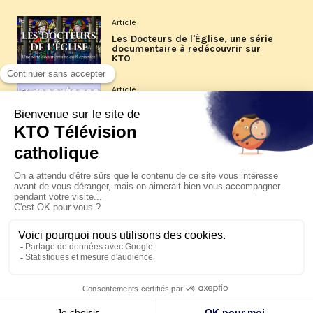
Article
Les Docteurs de l'Église, une série
documentaire à redécouvrir sur
KTO
Article
Les reportages d'été 2026 de KTO
Article
La visite pastorale du pape Léon
XIV à Assise à suivre sur KTO le
jeudi 6 août
Article
Le pape en Uruguay, Argentine et
Pérou du 6 au 17 novembre 2026