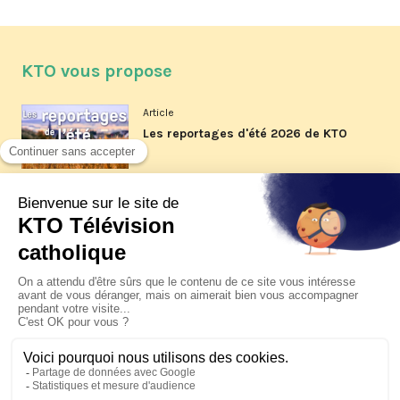
KTO vous propose
Article
Les reportages d'été 2026 de KTO
Article
La visite pastorale du pape Léon
XIV à Assise à suivre sur KTO le
jeudi 6 août
Article
Le pape en Uruguay, Argentine et
Pérou du 6 au 17 novembre 2026