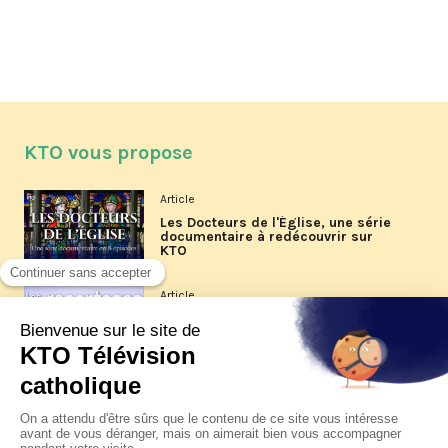
KTO vous propose
Article
Les Docteurs de l'Église, une série
documentaire à redécouvrir sur
KTO
Article
Les reportages d'été 2026 de KTO
Article
La visite pastorale du pape Léon
XIV à Assise à suivre sur KTO le
jeudi 6 août