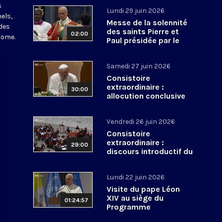
s
Lundi 29 juin 2026
els,
Messe de la solennité
des
des saints Pierre et
02:00
Rome.
Paul présidée par le
pape Léon XIV - 29 juin
2026
Samedi 27 juin 2026
Consistoire
extraordinaire :
30:00
allocution conclusive
du pape Léon XIV et Te
Deum - 27 juin 2026
Vendredi 26 juin 2026
Consistoire
extraordinaire :
29:00
discours introductif du
pape Léon XIV - 26 juin
2026
Lundi 22 juin 2026
Visite du pape Léon
XIV au siège du
01:24:57
Programme
alimentaire mondial -