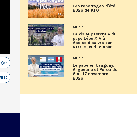
Les reportages d'été
2026 de KTO
Article
La visite pastorale du
pape Léon XIV à
Assise à suivre sur
KTO le jeudi 6 août
Article
ager
Le pape en Uruguay,
Argentine et Pérou du
6 au 17 novembre
list
2026