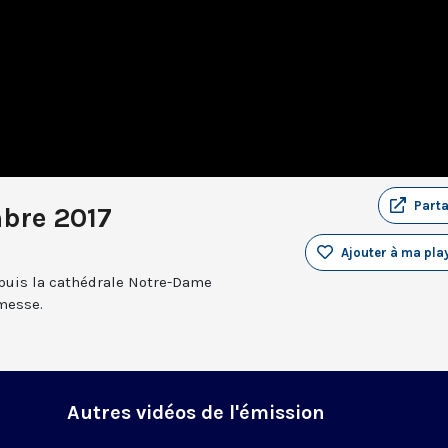
Part
bre 2017
Ajouter à ma play
epuis la cathédrale Notre-Dame
 messe.
Autres vidéos de l'émission