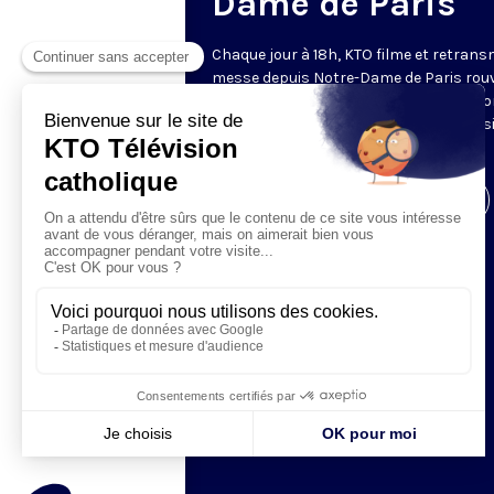
Dame de Paris
Chaque jour à 18h, KTO filme et retrans
messe depuis Notre-Dame de Paris rouv
Les textes des Vêpres et de la messe so
presque toujours ceux qu’indiquent le s
www.aelf.org
.
Visiter la page de l'émission