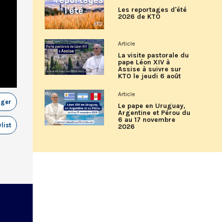
Les reportages d'été
2026 de KTO
Article
La visite pastorale du
pape Léon XIV à
Assise à suivre sur
KTO le jeudi 6 août
Article
ager
Le pape en Uruguay,
Argentine et Pérou du
6 au 17 novembre
list
2026