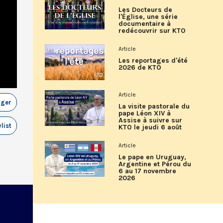
Les Docteurs de
l'Église, une série
documentaire à
redécouvrir sur KTO
Article
Les reportages d'été
2026 de KTO
Article
ager
La visite pastorale du
pape Léon XIV à
Assise à suivre sur
list
KTO le jeudi 6 août
Article
Le pape en Uruguay,
Argentine et Pérou du
6 au 17 novembre
2026