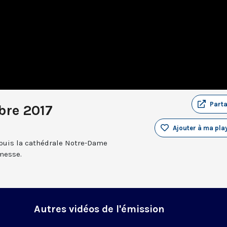
Part
bre 2017
Ajouter à ma play
epuis la cathédrale Notre-Dame
 messe.
Autres vidéos de l'émission