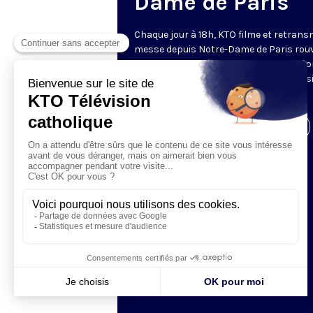
Dame de Paris
Chaque jour à 18h, KTO filme et retrans
messe depuis Notre-Dame de Paris rouv
Les textes des Vêpres et de la messe so
presque toujours ceux qu’indiquent le s
www.aelf.org
.
Visiter la page de l'émission