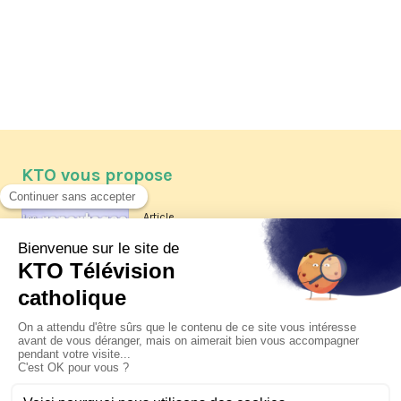
KTO vous propose
Article
Les reportages d'été 2026 de KTO
Article
La visite pastorale du pape Léon
XIV à Assise à suivre sur KTO le
jeudi 6 août
Article