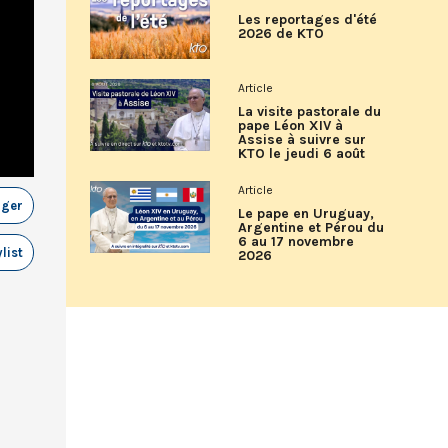
Les reportages d'été
2026 de KTO
Article
La visite pastorale du
pape Léon XIV à
Assise à suivre sur
KTO le jeudi 6 août
Article
ager
Le pape en Uruguay,
Argentine et Pérou du
6 au 17 novembre
list
2026