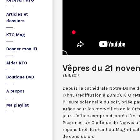
Recevoir KTO
Articles et
dossiers
KTO Mag
Donner mon IFI
Aider KTO
Vêpres du 21 nove
21/11/2017
Boutique DVD
Depuis la cathédrale Notre-Dame de
A propos
17h45 (rediffusion à 20h10), KTO ret
l’Heure solennelle du soir, priée pa
Ma playlist
grâce pour les merveilles de la Cré
jour. L’office comprend, après l’in
Psaumes, un Cantique du Nouveau T
répons bref, le chant du Magnificat,
de conclusion.