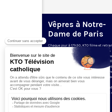
Vêpres à Notre-
Dame de Paris
Chaque jour à 17h30, KTO filme et retr
les Vêpres depuis Notre-Dame de Paris
rouverte. Les Vêpres font partie des He
de l’Office divin, c’est la prière solennel
soir. L’office de Vêpres comprend, aprè
l’introduction, une hymne, deux Psaum
Cantique du Nouveau Testament, une le
brève, le chant d’actions de grâces du
Magnificat, les prières d’intercession e
brève oraison. Les textes des Vêpres et 
messe sont presque toujours ceux
qu’indiquent le site
www.aelf.org
.