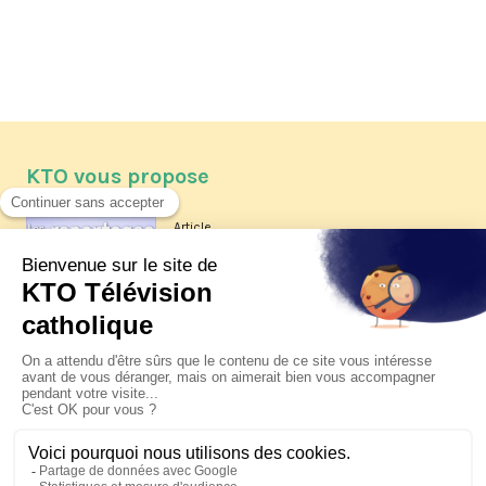
KTO vous propose
Article
Les reportages d'été 2026 de KTO
Article
La visite pastorale du pape Léon
XIV à Assise à suivre sur KTO le
jeudi 6 août
Article
Le pape en Uruguay, Argentine et
Pérou du 6 au 17 novembre 2026