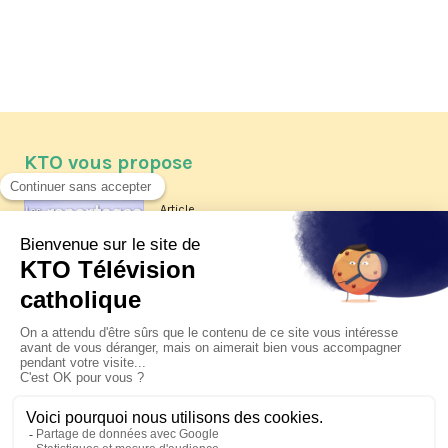
KTO vous propose
Article
Les reportages d'été 2026 de KTO
Article
La visite pastorale du pape Léon
XIV à Assise à suivre sur KTO le
jeudi 6 août
Article
Le pape en Uruguay, Argentine et
Pérou du 6 au 17 novembre 2026